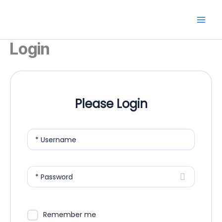
Skip
to
content
Login
Please Login
* Username
* Password
Remember me