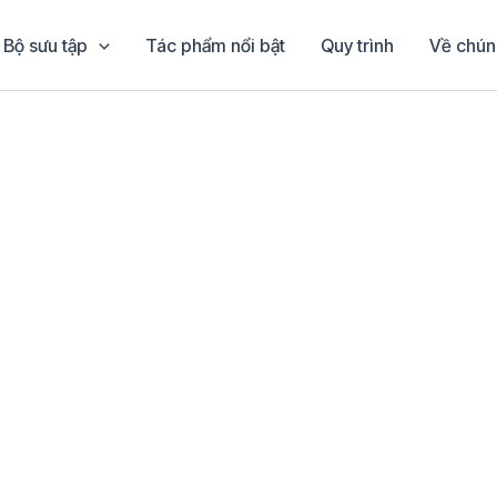
Bộ sưu tập
Tác phẩm nổi bật
Quy trình
Về chún