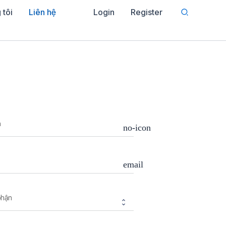
Search
 tôi
Liên hệ
Login
Register
n
no-icon
email
phận