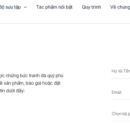
Bộ sưu tập
Tác phẩm nổi bật
Quy trình
Về chúng
Họ Và Tê
ược những bức tranh đá quý phù
về sản phẩm, báo giá hoặc đặt
tin dưới đây:
Email
Chọn bộ 